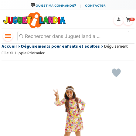
OÙ EST MA COMMANDE?
CONTACTER
←
×
0
Accueil
>
Déguisements pour enfants et adultes
>
Déguisement
Fille XL Hippie Printanier