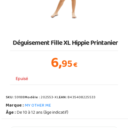
Déguisement Fille XL Hippie Printanier
6,
95
€
Epuisé
SKU:
59188
Modèle :
202553-XL
EAN:
8435408225533
Marque :
MY OTHER ME
Âge :
De 10 à 12 ans (âge indicatif)