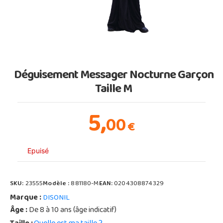
Déguisement Messager Nocturne Garçon
Taille M
5,
00
€
Epuisé
SKU:
23555
Modèle :
881180-M
EAN:
0204308874329
Marque :
DISONIL
Âge :
De 8 à 10 ans (âge indicatif)