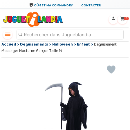
OÙ EST MA COMMANDE?
CONTACTER
←
×
0
Accueil
>
Deguisements
>
Halloween
>
Enfant
>
Déguisement
Messager Nocturne Garçon Taille M