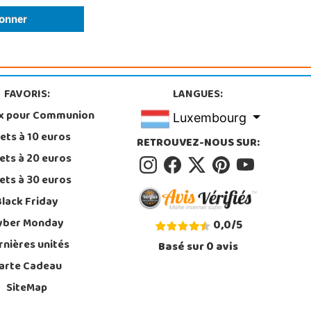
FAVORIS:
LANGUES:
x pour Communion
Luxembourg
ets à 10 euros
RETROUVEZ-NOUS SUR:
ets à 20 euros
ets à 30 euros
Black Friday
yber Monday
0,0
/
5
rnières unités
Basé sur
0
avis
arte Cadeau
SiteMap