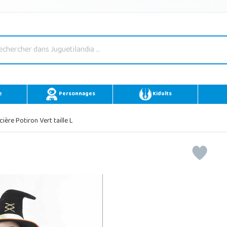
e
Personnages
Kidults
ère Potiron Vert taille L