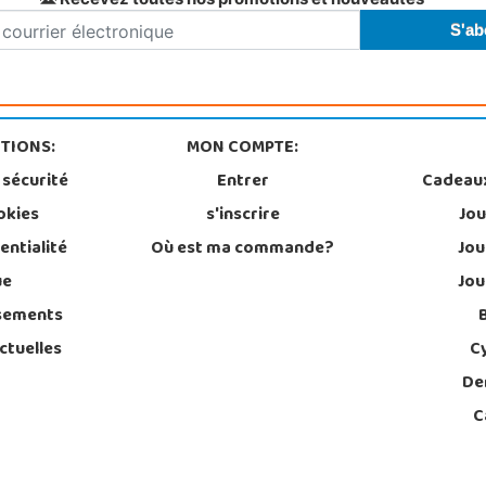
TIONS:
MON COMPTE:
 sécurité
Entrer
Cadeau
okies
s'inscrire
Jou
entialité
Où est ma commande?
Jou
ue
Jou
sements
ctuelles
C
De
C