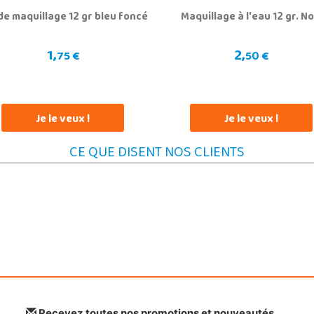
de maquillage 12 gr bleu foncé
Maquillage à l'eau 12 gr. No
1,
2,
75 €
50 €
Je le veux !
Je le veux !
CE QUE DISENT NOS CLIENTS
Recevez toutes nos promotions et nouveautés