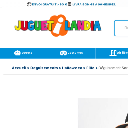
ENVOI GRATUIT > 90 €
LIVRAISON 48 À 96 HEURES.
Jouets
Costumes
Air libr
Accueil
>
Deguisements
>
Halloween
>
Fille
>
Déguisement Sorci