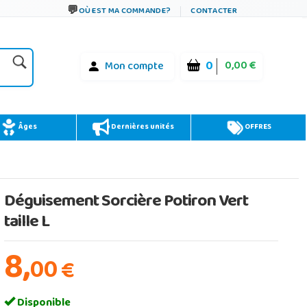
OÙ EST MA COMMANDE?
CONTACTER
0
0,00 €
Mon compte
Âges
Dernières unités
OFFRES
Déguisement Sorcière Potiron Vert
taille L
8,
00
€
Disponible