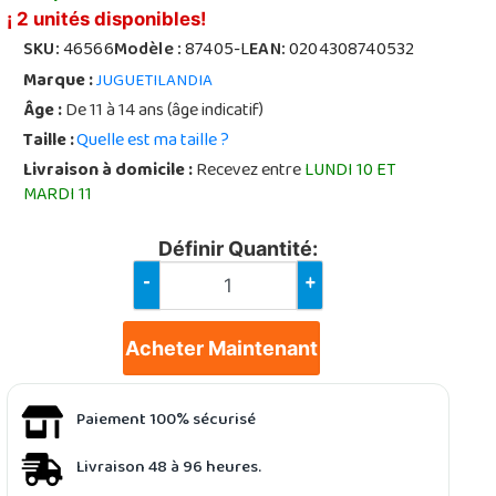
¡ 2 unités disponibles!
SKU:
46566
Modèle :
87405-L
EAN:
0204308740532
Marque :
JUGUETILANDIA
Âge :
De 11 à 14 ans (âge indicatif)
Taille :
Quelle est ma taille ?
Livraison à domicile :
Recevez entre
LUNDI 10 ET
MARDI 11
Définir Quantité:
-
+
Acheter Maintenant
Paiement 100% sécurisé
Livraison 48 à 96 heures.