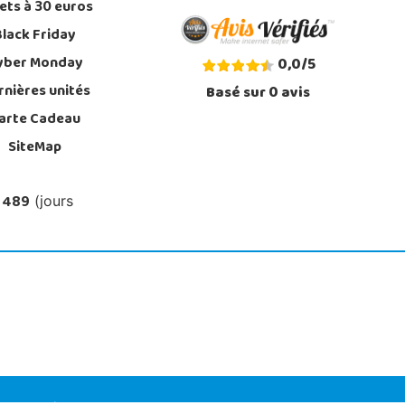
ets à 30 euros
Black Friday
yber Monday
0,0
/
5
rnières unités
Basé sur
0
avis
arte Cadeau
SiteMap
 489
(jours