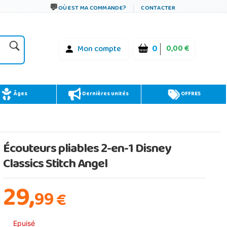
OÙ EST MA COMMANDE?
CONTACTER
0
0,00 €
Mon compte
Âges
Dernières unités
OFFRES
Écouteurs pliables 2-en-1 Disney
Classics Stitch Angel
29,
99
€
Epuisé