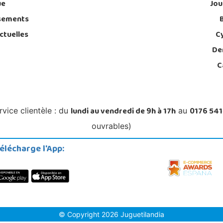
ue
Jou
sements
ctuelles
C
De
C
lundi au vendredi de 9h à 17h
0176 541
rvice clientèle : du
au
ouvrables)
élécharge l'App:
© Copyright 2026 Juguetilandia