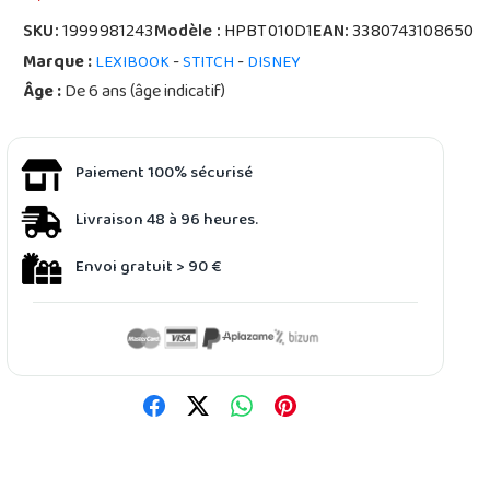
SKU:
1999981243
Modèle :
HPBT010D1
EAN:
3380743108650
Marque :
-
-
LEXIBOOK
STITCH
DISNEY
Âge :
De 6 ans (âge indicatif)
Paiement 100% sécurisé
Livraison 48 à 96 heures.
Envoi gratuit > 90 €