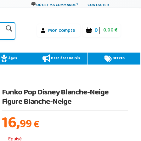
OÙ EST MA COMMANDE?
CONTACTER
0
0,00 €
Mon compte
Âges
Dernières unités
OFFRES
Funko Pop Disney Blanche-Neige
Figure Blanche-Neige
16,
99
€
Epuisé