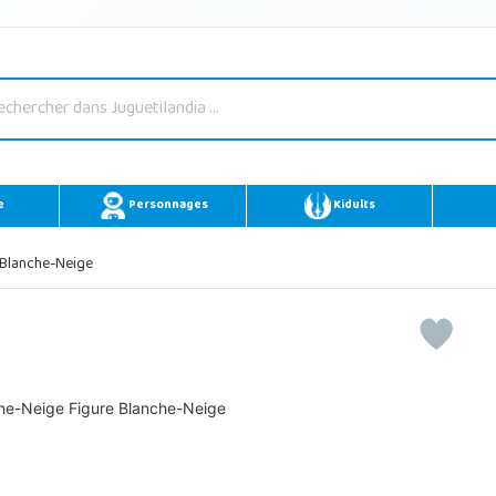
e
Personnages
Kidults
 Blanche-Neige