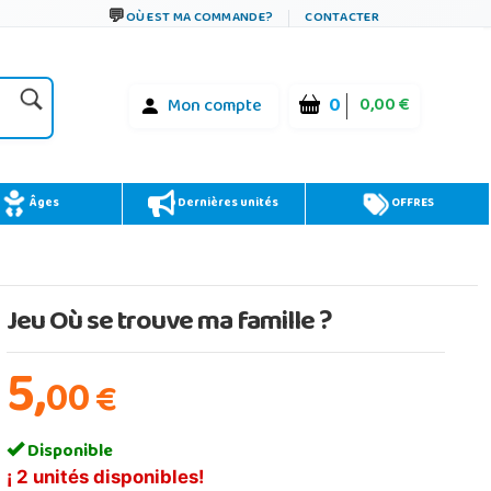
OÙ EST MA COMMANDE?
CONTACTER
0
0,00 €
Mon compte
Âges
Dernières unités
OFFRES
Jeu Où se trouve ma famille ?
5,
00
€
Disponible
¡ 2 unités disponibles!