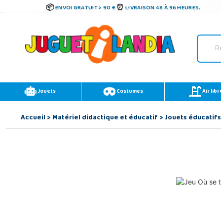
ENVOI GRATUIT > 90 €
LIVRAISON 48 À 96 HEURES.
Jouets
Costumes
Air libr
Accueil
>
Matériel didactique et éducatif
>
Jouets éducatifs