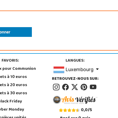
FAVORIS:
LANGUES:
x pour Communion
Luxembourg
ets à 10 euros
RETROUVEZ-NOUS SUR:
ets à 20 euros
ets à 30 euros
Black Friday
yber Monday
0,0
/
5
rnières unités