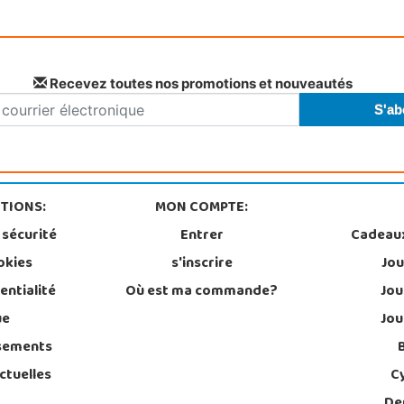
Recevez toutes nos promotions et nouveautés
TIONS:
MON COMPTE:
 sécurité
Entrer
Cadeau
okies
s'inscrire
Jou
entialité
Où est ma commande?
Jou
ue
Jou
sements
ctuelles
C
De