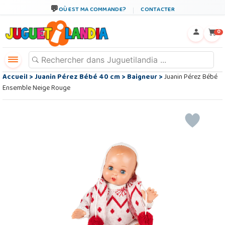
OÙ EST MA COMMANDE?
CONTACTER
←
×
0
Accueil
>
Juanin Pérez Bébé 40 cm
>
Baigneur
>
Juanin Pérez Bébé
Ensemble Neige Rouge