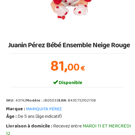
Juanin Pérez Bébé Ensemble Neige Rouge
81,
00
€
Disponible
SKU:
43742
Modèle :
JB05033
EAN:
8435732102708
Marque :
MARIQUITA PÉREZ
Âge :
De 5 ans (âge indicatif)
Livraison à domicile :
Recevez entre
MARDI 11 ET MERCREDI
12