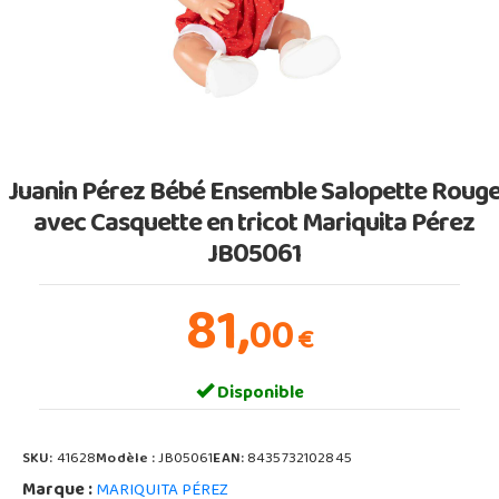
Juanin Pérez Bébé Ensemble Salopette Roug
avec Casquette en tricot Mariquita Pérez
JB05061
81,
00
€
Disponible
SKU:
41628
Modèle :
JB05061
EAN:
8435732102845
Marque :
MARIQUITA PÉREZ