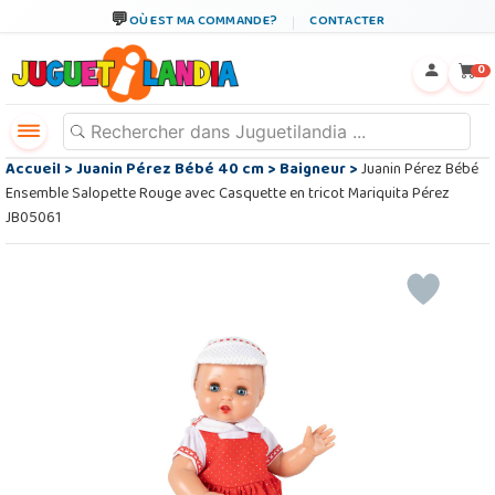
OÙ EST MA COMMANDE?
CONTACTER
←
×
0
Accueil
>
Juanin Pérez Bébé 40 cm
>
Baigneur
>
Juanin Pérez Bébé
Ensemble Salopette Rouge avec Casquette en tricot Mariquita Pérez
JB05061