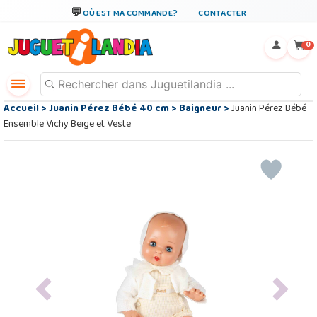
OÙ EST MA COMMANDE?
CONTACTER
←
×
0
Accueil
>
Juanin Pérez Bébé 40 cm
>
Baigneur
>
Juanin Pérez Bébé
Ensemble Vichy Beige et Veste
Previous
Next