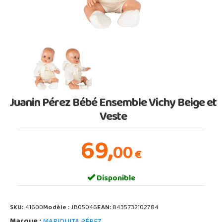
Juanin Pérez Bébé Ensemble Vichy Beige et
Veste
69,
00
€
Disponible
SKU:
41600
Modèle :
JB05046
EAN:
8435732102784
Marque :
MARIQUITA PÉREZ