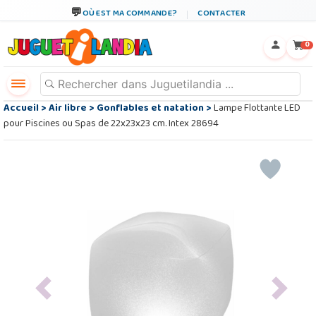
OÙ EST MA COMMANDE?
CONTACTER
←
×
0
Accueil
>
Air libre
>
Gonflables et natation
>
Lampe Flottante LED
pour Piscines ou Spas de 22x23x23 cm. Intex 28694
Previous
Next