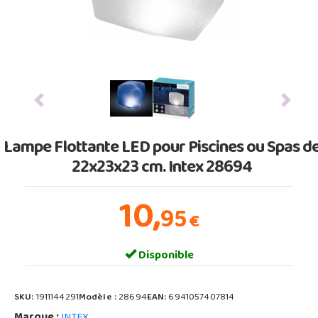
Previous
Next
Lampe Flottante LED pour Piscines ou Spas d
22x23x23 cm. Intex 28694
10,
95
€
Disponible
SKU:
1911144291
Modèle :
28694
EAN:
6941057407814
Marque :
INTEX