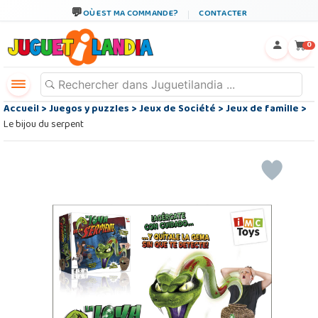
OÙ EST MA COMMANDE?
CONTACTER
←
×
0
Accueil
>
Juegos y puzzles
>
Jeux de Société
>
Jeux de famille
>
Le bijou du serpent