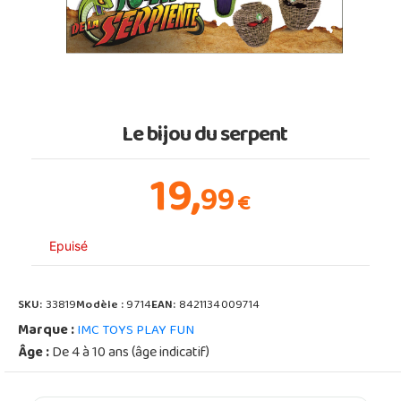
Le bijou du serpent
19,
99
€
Epuisé
SKU:
33819
Modèle :
9714
EAN:
8421134009714
Marque :
IMC TOYS PLAY FUN
Âge :
De 4 à 10 ans (âge indicatif)