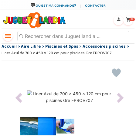
OÙ EST MA COMMANDE?
CONTACTER
←
×
0
Accueil
>
Aire Libre
>
Piscines et Spas
>
Accessoires piscines
>
Liner Azul de 700 x 450 x 120 cm pour piscines Gre FPROV707
Previous
Next