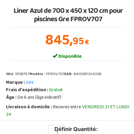
Liner Azul de 700 x 450 x 120 cm pour
piscines Gre FPROV707
845,
95
€
Disponible
SKU:
11138797
Modèle :
FPROV707
EAN:
8412081204338
Marque :
GRE
Frais d'expédition :
Gratuit
Âge :
De 6 ans (âge indicatif)
Livraison à domicile :
Recevez entre
VENDREDI 21 ET LUNDI
24
Définir Quantité: