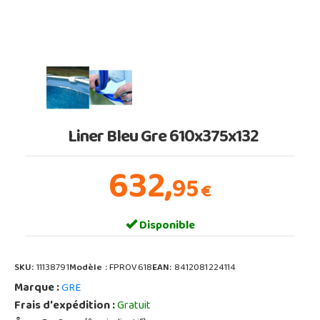
Liner Bleu Gre 610x375x132
632,
95
€
Disponible
SKU:
11138791
Modèle :
FPROV618
EAN:
8412081224114
Marque :
GRE
Frais d'expédition :
Gratuit