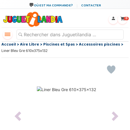
OÙ EST MA COMMANDE?
CONTACTER
←
×
0
Accueil
>
Aire Libre
>
Piscines et Spas
>
Accessoires piscines
>
Liner Bleu Gre 610x375x132
Previous
Next