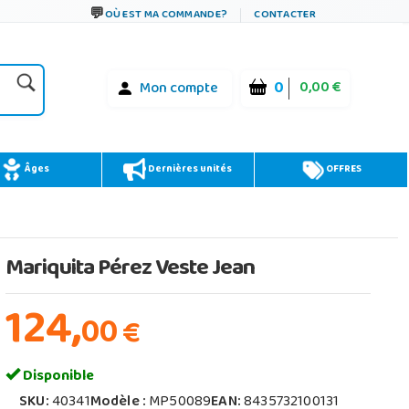
OÙ EST MA COMMANDE?
CONTACTER
0
0,00 €
Mon compte
Âges
Dernières unités
OFFRES
Mariquita Pérez Veste Jean
124,
00
€
Disponible
SKU:
40341
Modèle :
MP50089
EAN:
8435732100131