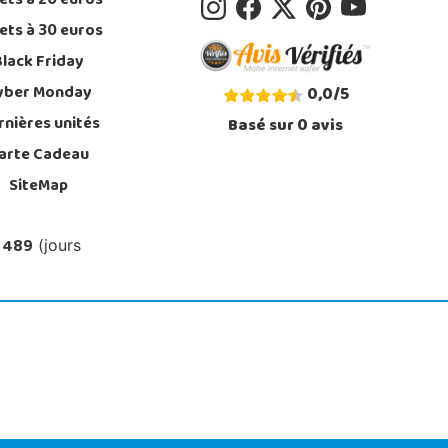
ets à 20 euros
ets à 30 euros
Black Friday
yber Monday
0,0
/
5
rnières unités
Basé sur
0
avis
arte Cadeau
SiteMap
 489
(jours