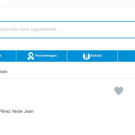
e
Personnages
Kidults
 Jean