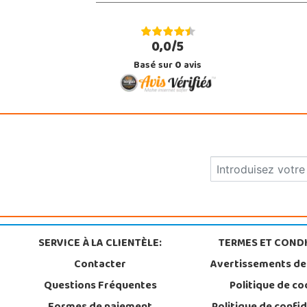
0,0/5
Basé sur
0
avis
SERVICE À LA CLIENTÈLE:
TERMES ET CONDI
Contacter
Avertissements de
Questions Fréquentes
Politique de co