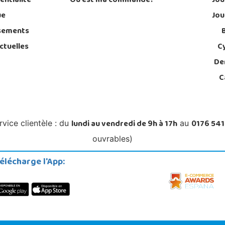
entialité
Où est ma commande?
Jou
ue
Jou
sements
ctuelles
C
De
C
lundi au vendredi de 9h à 17h
0176 541
rvice clientèle : du
au
ouvrables)
élécharge l'App: