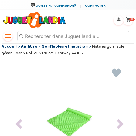
OÙ EST MA COMMANDE?
CONTACTER
←
×
0
Accueil
>
Air libre
>
Gonflables et natation
>
Matelas gonflable
géant Float N'Roll 213x170 cm. Bestway 44106
Previous
Next