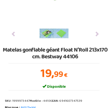
Previous
Next
Matelas gonflable géant Float N'Roll 213x170
cm. Bestway 44106
19,
99
€
Disponible
SKU:
1999973447
Modèle :
44106
EAN:
6941607347539
Marque :
BESTWAY