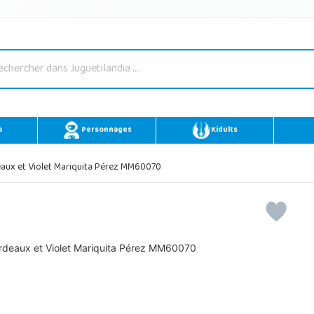
e
Personnages
Kidults
eaux et Violet Mariquita Pérez MM60070