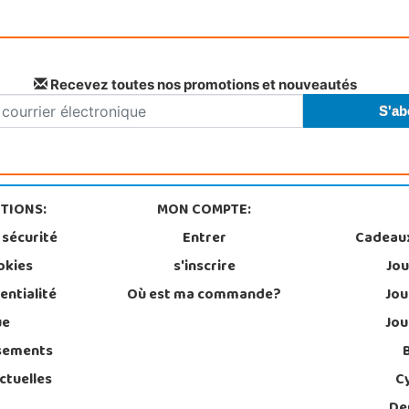
Recevez toutes nos promotions et nouveautés
TIONS:
MON COMPTE:
 sécurité
Entrer
Cadeau
okies
s'inscrire
Jou
entialité
Où est ma commande?
Jou
ue
Jou
sements
ctuelles
C
De