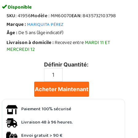
Disponible
SKU:
41956
Modèle :
MM60070
EAN:
8435732103798
Marque :
MARIQUITA PÉREZ
Âge :
De 5 ans (âge indicatif)
Livraison à domicile :
Recevez entre
MARDI 11 ET
MERCREDI 12
Définir Quantité:
Acheter Maintenant
Paiement 100% sécurisé
Livraison 48 à 96 heures.
Envoi gratuit > 90 €