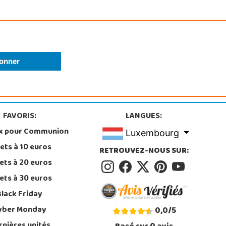
FAVORIS:
LANGUES:
x pour Communion
Luxembourg
ets à 10 euros
RETROUVEZ-NOUS SUR:
ets à 20 euros
ets à 30 euros
Black Friday
yber Monday
0,0
/
5
rnières unités