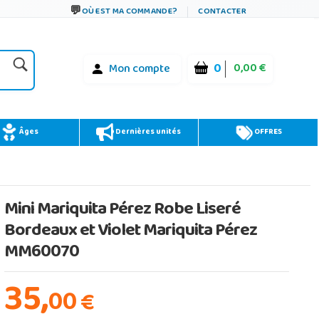
OÙ EST MA COMMANDE?
CONTACTER
0
0,00 €
Mon compte
Âges
Dernières unités
OFFRES
Mini Mariquita Pérez Robe Liseré
Bordeaux et Violet Mariquita Pérez
MM60070
35,
00
€