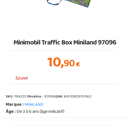
Minimobil Traffic Box Miniland 97096
10,
90
€
Epuisé
SKU:
11142233
Modèle :
97096
EAN:
8413082970963
Marque :
MINILAND
Âge :
De 3 à 6 ans (âge indicatif)