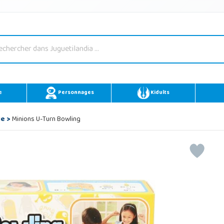
e
Personnages
Kidults
le
>
Minions U-Turn Bowling