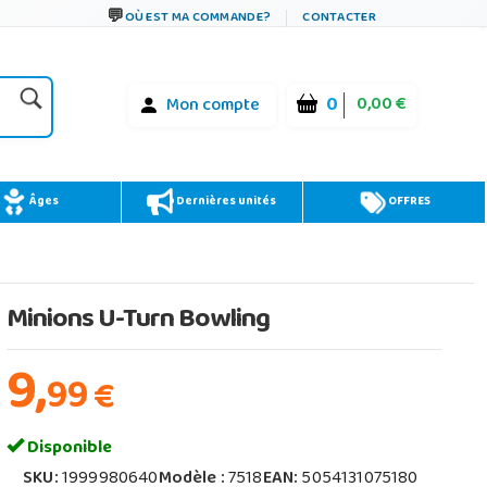
OÙ EST MA COMMANDE?
CONTACTER
0
0,00 €
Mon compte
Âges
Dernières unités
OFFRES
Minions U-Turn Bowling
9,
99
€
Disponible
SKU:
1999980640
Modèle :
7518
EAN:
5054131075180