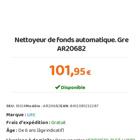
Nettoyeur de fonds automatique. Gre
AR20682
101,
95
€
Disponible
SKU:
16124
Modèle :
AR20682
EAN:
8412081232287
Marque :
GRE
Frais d'expédition :
Gratuit
Âge :
De 6 ans (âge indicatif)