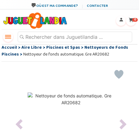
OÙ EST MA COMMANDE?
CONTACTER
←
×
0
Accueil
>
Aire Libre
>
Piscines et Spas
>
Nettoyeurs de Fonds
Piscines
>
Nettoyeur de fonds automatique. Gre AR20682
Previous
Next