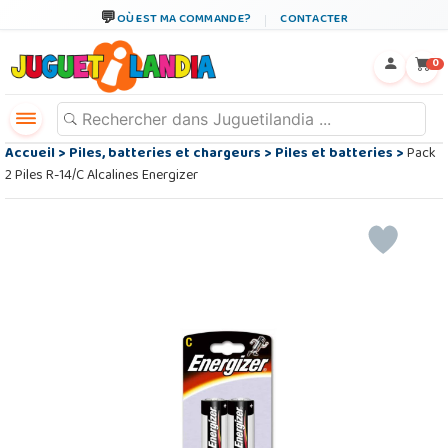
OÙ EST MA COMMANDE?
CONTACTER
←
×
0
Accueil
>
Piles, batteries et chargeurs
>
Piles et batteries
>
Pack
2 Piles R-14/C Alcalines Energizer