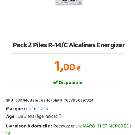
Pack 2 Piles R-14/C Alcalines Energizer
1,
00
€
Disponible
SKU:
6307
Modèle :
624670
EAN:
7638900297324
Marque :
ENERGIZER
Âge :
De 3 ans (âge indicatif)
Livraison à domicile :
Recevez entre
MARDI 11 ET MERCREDI
12