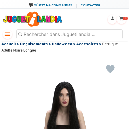
OÙ EST MA COMMANDE?
CONTACTER
←
×
0
Accueil
>
Deguisements
>
Halloween
>
Accesoires
>
Perruque
Adulte Noire Longue