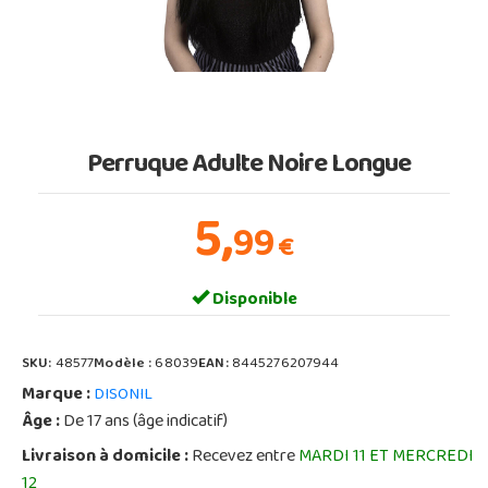
Perruque Adulte Noire Longue
5,
99
€
Disponible
SKU:
48577
Modèle :
68039
EAN:
8445276207944
Marque :
DISONIL
Âge :
De 17 ans (âge indicatif)
Livraison à domicile :
Recevez entre
MARDI 11 ET MERCREDI
12