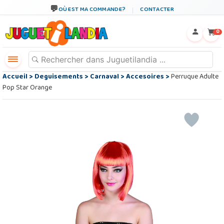
OÙ EST MA COMMANDE?
CONTACTER
←
×
0
Accueil
>
Deguisements
>
Carnaval
>
Accesoires
>
Perruque Adulte
Pop Star Orange