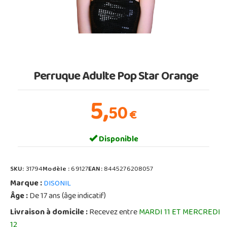
Perruque Adulte Pop Star Orange
5,
50
€
Disponible
SKU:
31794
Modèle :
69127
EAN:
8445276208057
Marque :
DISONIL
Âge :
De 17 ans (âge indicatif)
Livraison à domicile :
Recevez entre
MARDI 11 ET MERCREDI
12