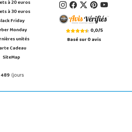
ets à 20 euros
ets à 30 euros
Black Friday
yber Monday
0,0
/
5
rnières unités
Basé sur
0
avis
arte Cadeau
SiteMap
 489
(jours