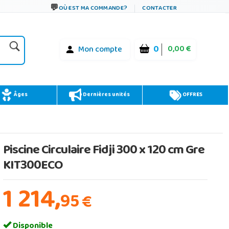
OÙ EST MA COMMANDE?
CONTACTER
0
0,00 €
Mon compte
Âges
Dernières unités
OFFRES
Piscine Circulaire Fidji 300 x 120 cm Gre
KIT300ECO
1 214,
95
€
Disponible