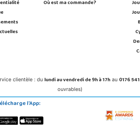
entialité
Où est ma commande?
Jou
ue
Jou
sements
ctuelles
C
De
C
lundi au vendredi de 9h à 17h
0176 541
rvice clientèle : du
au
ouvrables)
élécharge l'App: