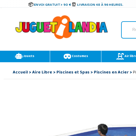
ENVOI GRATUIT > 90 €
LIVRAISON 48 À 96 HEURES.
Jouets
Costumes
Air libr
Accueil
>
Aire Libre
>
Piscines et Spas
>
Piscines en Acier
>
Pi