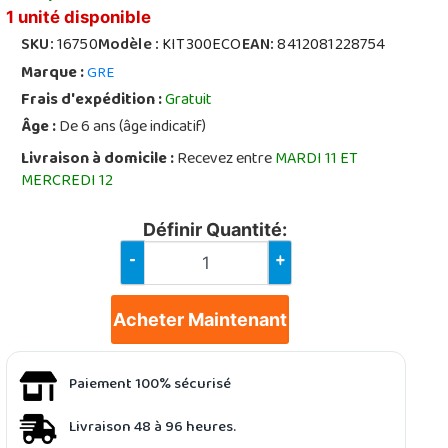
1 unité disponible
SKU:
16750
Modèle :
KIT300ECO
EAN:
8412081228754
Marque :
GRE
Frais d'expédition :
Gratuit
Âge :
De 6 ans (âge indicatif)
Livraison à domicile :
Recevez entre
MARDI 11 ET
MERCREDI 12
Définir Quantité:
-
+
Acheter Maintenant
Paiement 100% sécurisé
Livraison 48 à 96 heures.