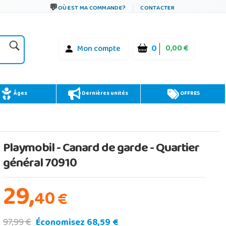
OÙ EST MA COMMANDE?
CONTACTER
0
0,00 €
Mon compte
Âges
Dernières unités
OFFRES
Playmobil - Canard de garde - Quartier
général 70910
29,
40
€
97,99 €
Économisez 68,59 €