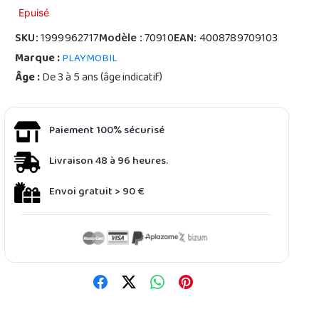
Epuisé
SKU:
1999962717
Modèle :
70910
EAN:
4008789709103
Marque :
PLAYMOBIL
Âge :
De 3 à 5 ans (âge indicatif)
Paiement 100% sécurisé
Livraison 48 à 96 heures.
Envoi gratuit > 90 €