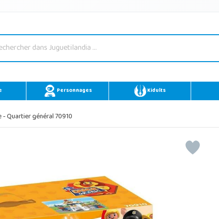
e
Personnages
Kidults
 - Quartier général 70910