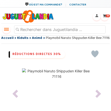
OÙ EST MA COMMANDE?
CONTACTER
←
×
0
Accueil
>
Kidults
>
Animé
>
Playmobil Naruto Shippuden Killer Bee 71116
RÉDUCTIONS DIRECTES 30%
Previous
Next