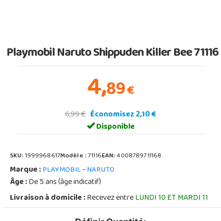
Playmobil Naruto Shippuden Killer Bee 71116
4,
89
€
6,99 €
Économisez 2,10 €
Disponible
SKU:
1999968617
Modèle :
71116
EAN:
4008789711168
Marque :
-
PLAYMOBIL
NARUTO
Âge :
De 5 ans (âge indicatif)
Livraison à domicile :
Recevez entre
LUNDI 10 ET MARDI 11