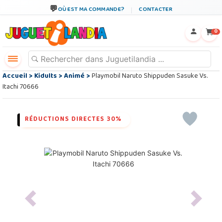
OÙ EST MA COMMANDE?
CONTACTER
←
×
0
Accueil
>
Kidults
>
Animé
>
Playmobil Naruto Shippuden Sasuke Vs.
Itachi 70666
RÉDUCTIONS DIRECTES 30%
Previous
Next