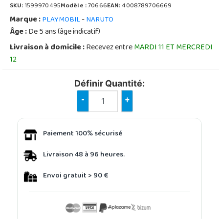
SKU:
1599970495
Modèle :
70666
EAN:
4008789706669
Marque :
-
PLAYMOBIL
NARUTO
Âge :
De 5 ans (âge indicatif)
Livraison à domicile :
Recevez entre
MARDI 11 ET MERCREDI
12
Définir Quantité:
-
+
Paiement 100% sécurisé
Livraison 48 à 96 heures.
Envoi gratuit > 90 €