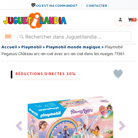
OÙ EST MA COMMANDE?
CONTACTER
←
×
0
Accueil
>
Playmobil
>
Playmobil monde magique
>
Playmobil
Pegasus Château arc-en-ciel avec arc-en-ciel dans les nuages 71361
RÉDUCTIONS DIRECTES 30%
Previous
Next