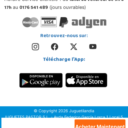
lundi au vendredi de 9h à
17h
0176 541 489
au
(jours ouvrables)
Retrouvez-nous sur:
Télécharge l'App:
© Copyright 2026 Juguetilandia
JUGUETES PASTOR S.L. - Avda.Federico García Lorca 1 Local 5,
1º, Puerta 6, 03509, Finestrat (Alicante)
Acheter Maintenant