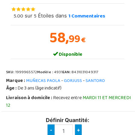
5.00
5
1
Commentaires
sur
Étoiles dans
58,
99
€
Disponible
SKU:
1999965572
Modèle :
4931
EAN:
8431031049317
Marque :
-
-
MUÑECAS PAOLA
GORJUSS
SANTORO
Âge :
De 3 ans (âge indicatif)
Livraison à domicile :
Recevez entre
MARDI 11 ET MERCREDI
12
Définir Quantité:
-
+