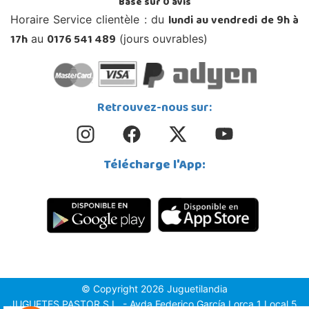
Basé sur
0
avis
lundi au vendredi de 9h à
Horaire Service clientèle : du
17h
0176 541 489
au
(jours ouvrables)
Retrouvez-nous sur:
Télécharge l'App:
© Copyright 2026 Juguetilandia
JUGUETES PASTOR S.L. - Avda.Federico García Lorca 1 Local 5,