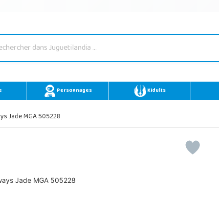
e
Personnages
Kidults
ays Jade MGA 505228