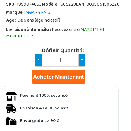
SKU:
1999974853
Modèle :
505228
EAN:
0035051505228
Marque :
-
MGA
BRATZ
Âge :
De 6 ans (âge indicatif)
Livraison à domicile :
Recevez entre
MARDI 11 ET
MERCREDI 12
Définir Quantité:
-
+
Acheter Maintenant
Paiement 100% sécurisé
Livraison 48 à 96 heures.
Envoi gratuit > 90 €