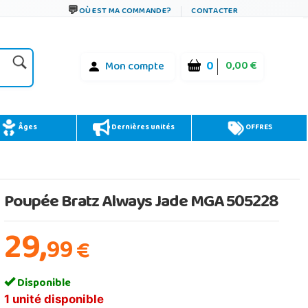
OÙ EST MA COMMANDE?
CONTACTER
0
0,00 €
Mon compte
Âges
Dernières unités
OFFRES
Poupée Bratz Always Jade MGA 505228
29,
99
€
Disponible
1 unité disponible