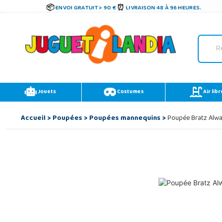
ENVOI GRATUIT > 90 €
LIVRAISON 48 À 96 HEURES.
Jouets
Costumes
Air libr
Accueil
>
Poupées
>
Poupées mannequins
>
Poupée Bratz Alw