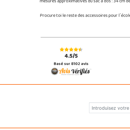
mesures approximatives du sac à dos : 34 cm de 
Procure toi le reste des accessoires pour l´écol
4.5/5
Basé sur 8102 avis