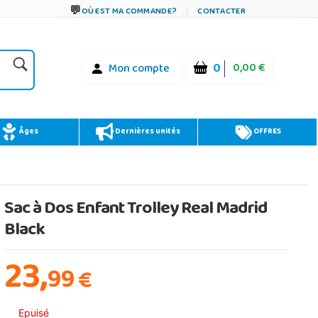
OÙ EST MA COMMANDE?
CONTACTER
0
0,00 €
Mon compte
Âges
Dernières unités
OFFRES
Sac à Dos Enfant Trolley Real Madrid
Black
23,
99
€
Epuisé