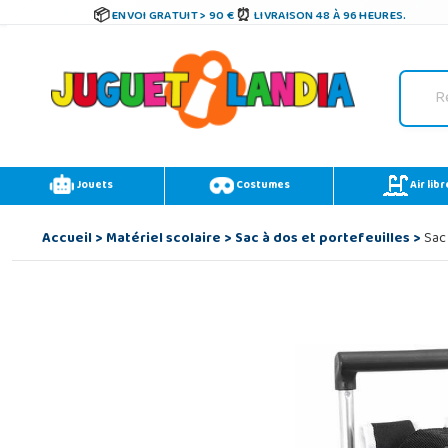
ENVOI GRATUIT > 90 €
LIVRAISON 48 À 96 HEURES.
Jouets
Costumes
Air libr
Accueil
>
Matériel scolaire
>
Sac à dos et portefeuilles
>
Sac 