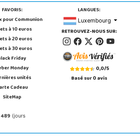
FAVORIS:
LANGUES:
x pour Communion
Luxembourg
ets à 10 euros
RETROUVEZ-NOUS SUR:
ets à 20 euros
ets à 30 euros
Black Friday
yber Monday
0,0
/
5
rnières unités
Basé sur
0
avis
arte Cadeau
SiteMap
 489
(jours