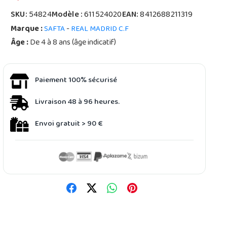
SKU:
54824
Modèle :
611524020
EAN:
8412688211319
Marque :
-
SAFTA
REAL MADRID C.F
Âge :
De 4 à 8 ans (âge indicatif)
Paiement 100% sécurisé
Livraison 48 à 96 heures.
Envoi gratuit > 90 €