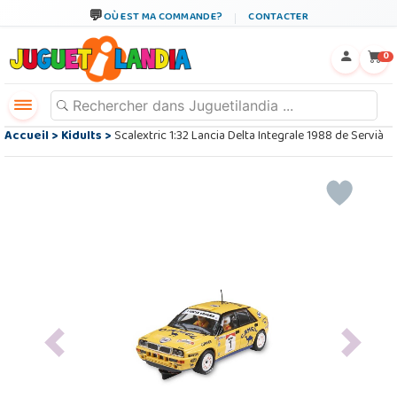
OÙ EST MA COMMANDE?
CONTACTER
←
×
0
Accueil
>
Kidults
>
Scalextric 1:32 Lancia Delta Integrale 1988 de Servià
Previous
Next