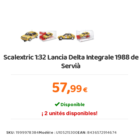
Scalextric 1:32 Lancia Delta Integrale 1988 de
Servià
57,
99
€
Disponible
¡ 2 unités disponibles!
SKU:
1999978384
Modèle :
U10521S300
EAN:
8436572914674