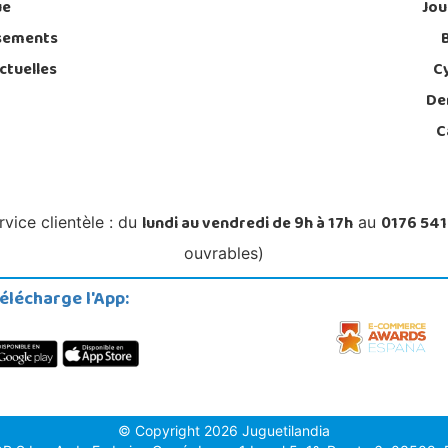
ue
Jou
sements
ctuelles
C
De
C
lundi au vendredi de 9h à 17h
0176 541
rvice clientèle : du
au
ouvrables)
élécharge l'App:
© Copyright 2026 Juguetilandia