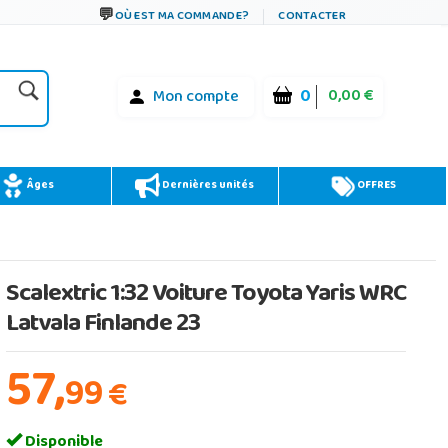
OÙ EST MA COMMANDE?
CONTACTER
0
0,00 €
Mon compte
Âges
Dernières unités
OFFRES
Scalextric 1:32 Voiture Toyota Yaris WRC
Latvala Finlande 23
57,
99
€
Disponible