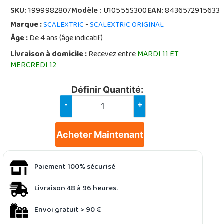
SKU:
1999982807
Modèle :
U10555S300
EAN:
8436572915633
Marque :
-
SCALEXTRIC
SCALEXTRIC ORIGINAL
Âge :
De 4 ans (âge indicatif)
Livraison à domicile :
Recevez entre
MARDI 11 ET
MERCREDI 12
Définir Quantité:
-
+
Acheter Maintenant
Paiement 100% sécurisé
Livraison 48 à 96 heures.
Envoi gratuit > 90 €