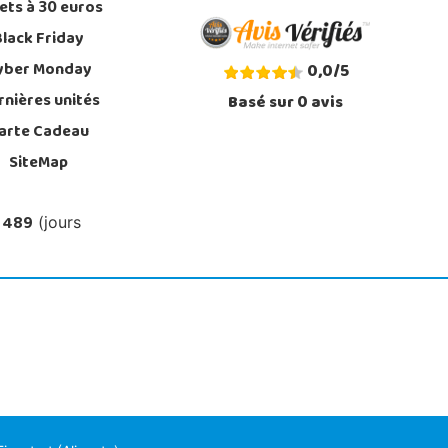
ets à 30 euros
Black Friday
yber Monday
0,0
/
5
rnières unités
Basé sur
0
avis
arte Cadeau
SiteMap
 489
(jours