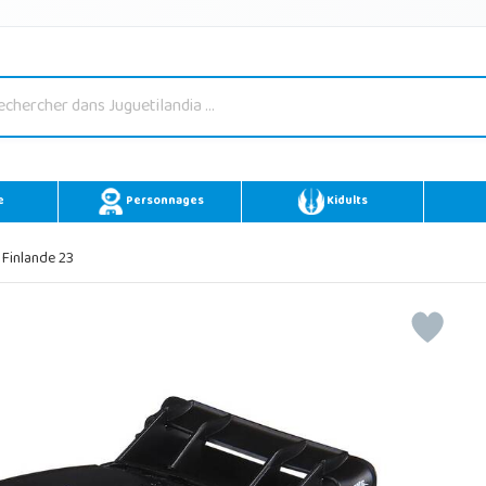
e
Personnages
Kidults
 Finlande 23