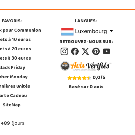
FAVORIS:
LANGUES:
x pour Communion
Luxembourg
ets à 10 euros
RETROUVEZ-NOUS SUR:
ets à 20 euros
ets à 30 euros
Black Friday
yber Monday
0,0
/
5
rnières unités
Basé sur
0
avis
arte Cadeau
SiteMap
 489
(jours