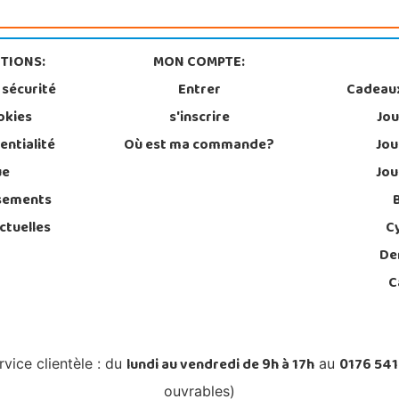
TIONS:
MON COMPTE:
 sécurité
Entrer
Cadeau
okies
s'inscrire
Jou
entialité
Où est ma commande?
Jou
ue
Jou
sements
ctuelles
C
De
C
lundi au vendredi de 9h à 17h
0176 541
rvice clientèle : du
au
ouvrables)