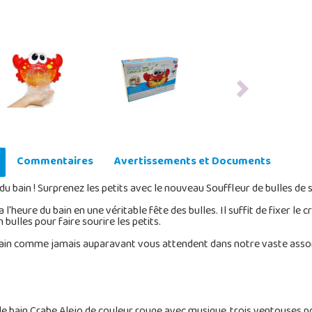
Next
Commentaires
Avertissements et Documents
u bain ! Surprenez les petits avec le nouveau Souffleur de bulles de 
eure du bain en une véritable fête des bulles. Il suffit de fixer le c
 bulles pour faire sourire les petits.
 bain comme jamais auparavant vous attendent dans notre vaste assor
le bain Crabe Alejo de couleur rouge avec musique, trois ventouses p