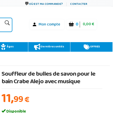
OÙ EST MA COMMANDE?
CONTACTER
0
0,00 €
Mon compte
Âges
Dernières unités
OFFRES
Souffleur de bulles de savon pour le
bain Crabe Alejo avec musique
11,
99
€
Disponible