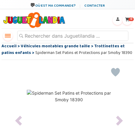
OÙ EST MA COMMANDE?
CONTACTER
←
×
0
Accueil
>
Véhicules montables grande taille
>
Trottinettes et
patins enfants
>
Spiderman Set Patins et Protections par Smoby 18390
Previous
Next