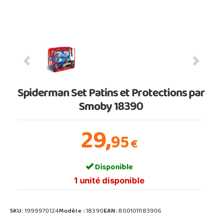
Previous
Next
Spiderman Set Patins et Protections par
Smoby 18390
29,
95
€
Disponible
1 unité disponible
SKU:
1999970124
Modèle :
18390
EAN:
8001011183906