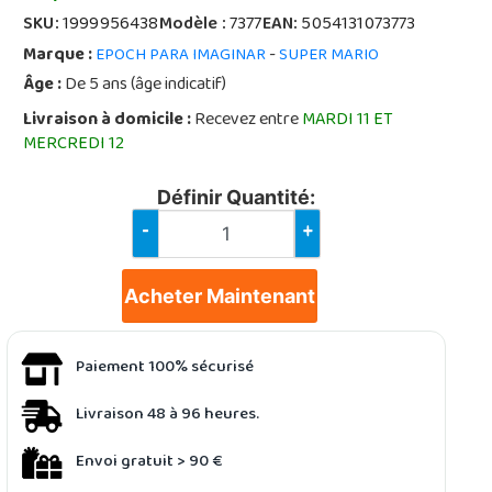
SKU:
1999956438
Modèle :
7377
EAN:
5054131073773
Marque :
-
EPOCH PARA IMAGINAR
SUPER MARIO
Âge :
De 5 ans (âge indicatif)
Livraison à domicile :
Recevez entre
MARDI 11 ET
MERCREDI 12
Définir Quantité:
-
+
Acheter Maintenant
Paiement 100% sécurisé
Livraison 48 à 96 heures.
Envoi gratuit > 90 €