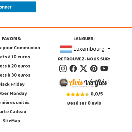
FAVORIS:
LANGUES:
x pour Communion
Luxembourg
ets à 10 euros
RETROUVEZ-NOUS SUR:
ets à 20 euros
ets à 30 euros
Black Friday
yber Monday
0,0
/
5
rnières unités
Basé sur
0
avis
arte Cadeau
SiteMap