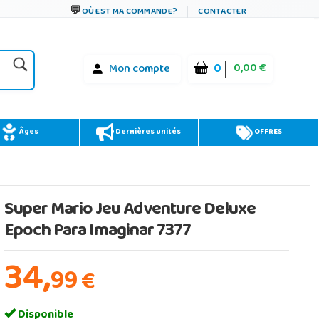
OÙ EST MA COMMANDE?
CONTACTER
0
0,00 €
Mon compte
Âges
Dernières unités
OFFRES
Super Mario Jeu Adventure Deluxe
Epoch Para Imaginar 7377
34,
99
€
Disponible