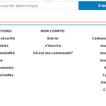
TIONS:
MON COMPTE:
 sécurité
Entrer
Cadeau
okies
s'inscrire
Jou
entialité
Où est ma commande?
Jou
ue
Jou
sements
ctuelles
C
De
C