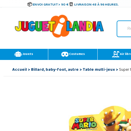
ENVOI GRATUIT > 90 €
LIVRAISON 48 À 96 HEURES.
Jouets
Costumes
Air libr
Accueil
>
Billard, baby-foot, autre
>
Table multi-jeux
>
Super M