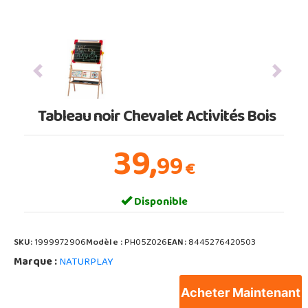
Previous
Next
Tableau noir Chevalet Activités Bois
39,
99
€
Disponible
SKU:
1999972906
Modèle :
PH05Z026
EAN:
8445276420503
Marque :
NATURPLAY
Âge :
De 3 à 9 ans (âge indicatif)
Acheter Maintenant
Livraison à domicile :
Recevez entre
MARDI 11 ET MERCREDI