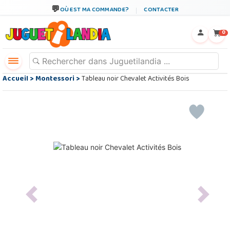
OÙ EST MA COMMANDE?
CONTACTER
←
×
0
Accueil
>
Montessori
>
Tableau noir Chevalet Activités Bois
Previous
Next