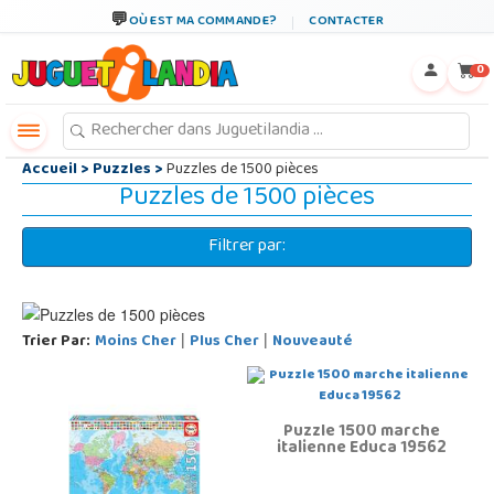
←
×
OÙ EST MA COMMANDE?
CONTACTER
0
Accueil
>
Puzzles
>
Puzzles de 1500 pièces
Puzzles de 1500 pièces
Filtrer par:
Trier Par:
Moins Cher
Plus Cher
Nouveauté
|
|
Puzzle 1500 marche
italienne Educa 19562