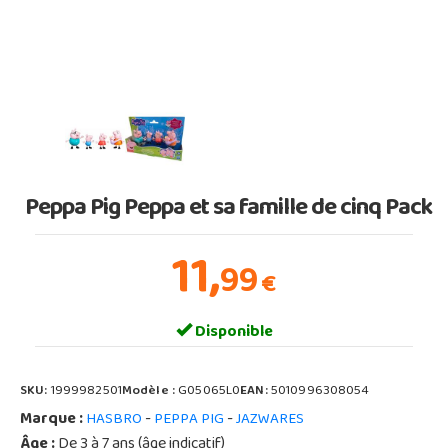
Peppa Pig Peppa et sa famille de cinq Pack
11,
99
€
Disponible
SKU:
1999982501
Modèle :
G05065L0
EAN:
5010996308054
Marque :
-
-
HASBRO
PEPPA PIG
JAZWARES
Âge :
De 3 à 7 ans (âge indicatif)