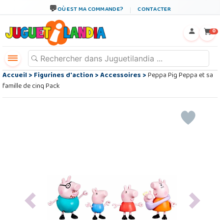
OÙ EST MA COMMANDE?
CONTACTER
←
×
0
Accueil
>
Figurines d'action
>
Accessoires
>
Peppa Pig Peppa et sa
famille de cinq Pack
Previous
Next