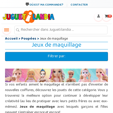
←
×
OÙ EST MA COMMANDE?
CONTACTER
0
Accueil
>
Poupées
>
Jeux de maquillage
Jeux de maquillage
Filtrer par:
Si vos enfants aiment le maquillage et n'arrêtent pas d'inventer de
nouvelles coiffures, découvrez les jouets de cette catégorie. Vous y
trouverez la meilleure option pour continuer à développer leur
créativité (au lieu de pratiquer avec leurs petits frères ou avec eux-
mêmes).
Jeux de maquillage
avec lesquels garçons et filles
peuvent s'entraîner encore et encore!