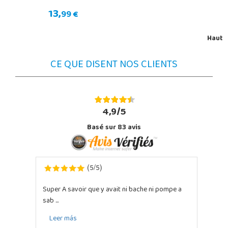
13,
99 €
Haut
CE QUE DISENT NOS CLIENTS
4,9/5
Basé sur
83
avis
5
5
(
/
)
Super A savoir que y avait ni bache ni pompe a
sab ...
Leer más