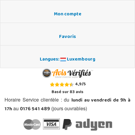
Mon compte
Favoris
Langues:
Luxembourg
4,9
/
5
Basé sur
83
avis
lundi au vendredi de 9h à
Horaire Service clientèle : du
17h
0176 541 489
au
(jours ouvrables)