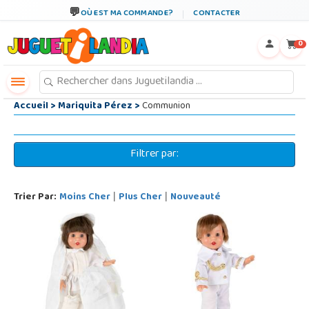
←
×
OÙ EST MA COMMANDE?
CONTACTER
0
Accueil
>
Mariquita Pérez
>
Communion
Filtrer par:
Trier Par:
Moins Cher
Plus Cher
Nouveauté
|
|