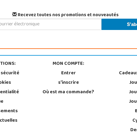
Recevez toutes nos promotions et nouveautés
TIONS:
MON COMPTE:
 sécurité
Entrer
Cadeau
okies
s'inscrire
Jou
entialité
Où est ma commande?
Jou
ue
Jou
sements
ctuelles
C
De