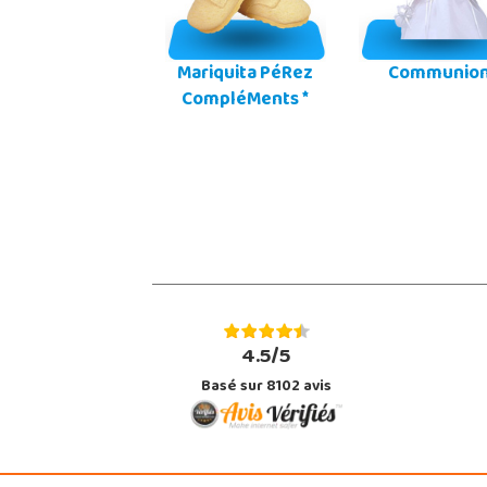
Mariquita PéRez
Communio
CompléMents *
4.5/5
Basé sur 8102 avis