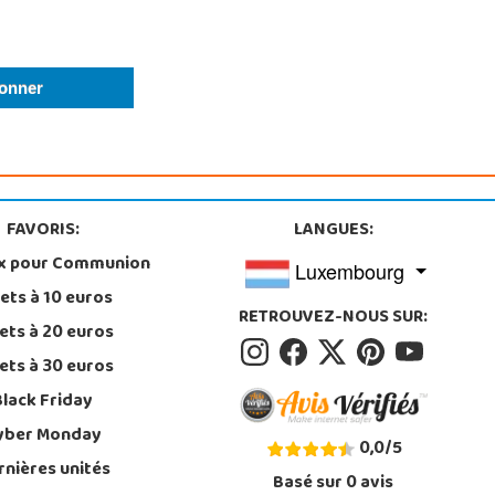
FAVORIS:
LANGUES:
x pour Communion
Luxembourg
ets à 10 euros
RETROUVEZ-NOUS SUR:
ets à 20 euros
ets à 30 euros
Black Friday
yber Monday
0,0
/
5
rnières unités
Basé sur
0
avis