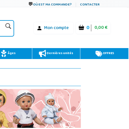
OÙ EST MA COMMANDE?
CONTACTER
0
0,00 €
Mon compte
Âges
Dernières unités
OFFRES