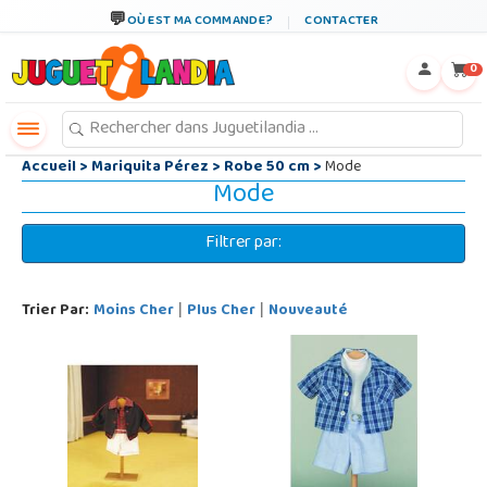
←
×
OÙ EST MA COMMANDE?
CONTACTER
0
Accueil
>
Mariquita Pérez
>
Robe 50 cm
>
Mode
Mode
Filtrer par:
Trier Par:
Moins Cher
Plus Cher
Nouveauté
|
|