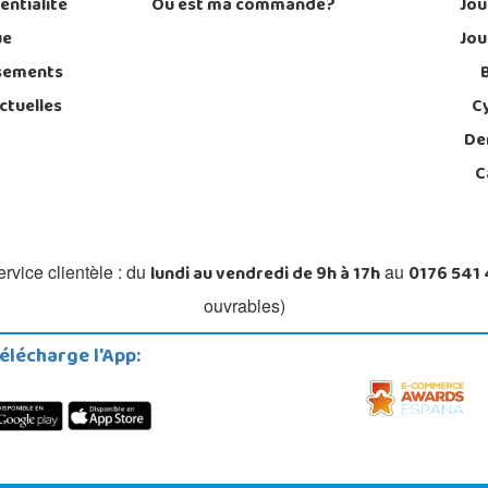
entialité
Où est ma commande?
Jou
ue
Jou
sements
ctuelles
C
De
C
lundi au vendredi de 9h à 17h
0176 541
rvice clientèle : du
au
ouvrables)
élécharge l'App: