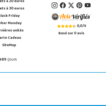
ets à 20 euros
ets à 30 euros
Black Friday
yber Monday
0,0
/
5
rnières unités
Basé sur
0
avis
arte Cadeau
SiteMap
 489
(jours