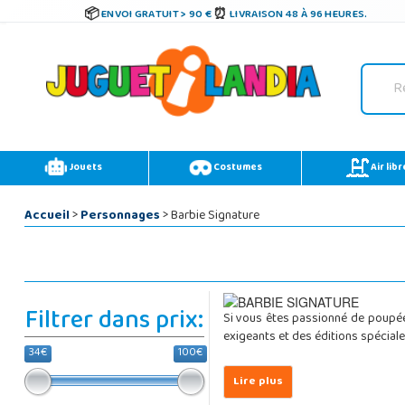
ENVOI GRATUIT > 90 €
LIVRAISON 48 À 96 HEURES.
Jouets
Costumes
Air libr
Accueil
>
Personnages
> Barbie Signature
Filtrer dans prix:
Si vous êtes passionné de poupée
exigeants et des éditions spécial
34€
100€