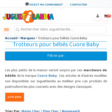
←
×
OÙ EST MA COMMANDE?
CONTACTER
0
Accueil
>
Marques
> Trotteurs pour bébés Cuore Baby
Trotteurs pour bébés Cuore Baby
Filtrer par:
Les plus petits de la maison seront surpris par ces
marcheurs de
bébñe
de la marque
Cuore Baby
. Ces articles et d'autres modèles
son disponibles sur Juguetilandia au meilleur prix. Les produits de
puériculture les plus courants avec des designs classiques.
Trier Par:
Moins Cher
Plus Cher
Nouveauté
|
|