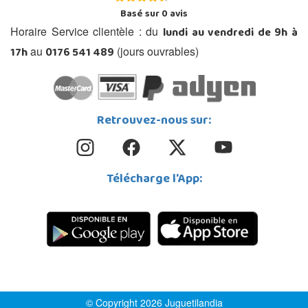
Basé sur
0
avis
lundi au vendredi de 9h à
Horaire Service clientèle : du
17h
0176 541 489
au
(jours ouvrables)
Retrouvez-nous sur:
Télécharge l'App:
© Copyright 2026 Juguetilandia