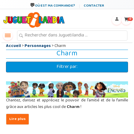
←
×
OÙ EST MA COMMANDE?
CONTACTER
0
Accueil
>
Personnages
> Charm
Charm
Filtrer par:
Chantez, dansez et appréciez le pouvoir de l'amitié et de la famille
grâce aux articles les plus cool de
Charm
!