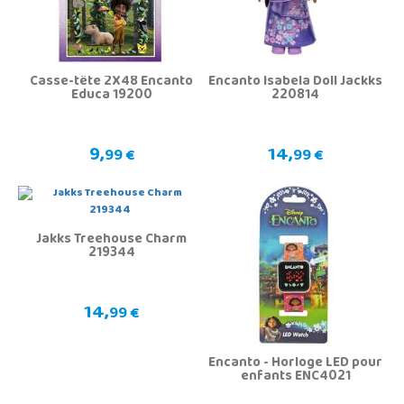
Casse-tête 2X48 Encanto
Encanto Isabela Doll Jackks
Educa 19200
220814
9,
14,
99 €
99 €
Jakks Treehouse Charm
219344
14,
99 €
Encanto - Horloge LED pour
enfants ENC4021