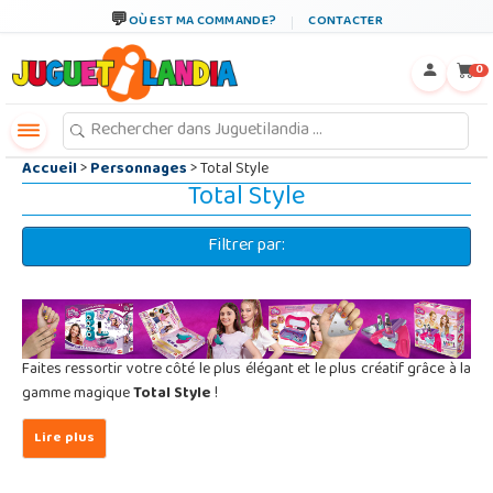
←
×
OÙ EST MA COMMANDE?
CONTACTER
0
Accueil
>
Personnages
> Total Style
Total Style
Filtrer par:
Faites ressortir votre côté le plus élégant et le plus créatif grâce à la
gamme magique
Total Style
!