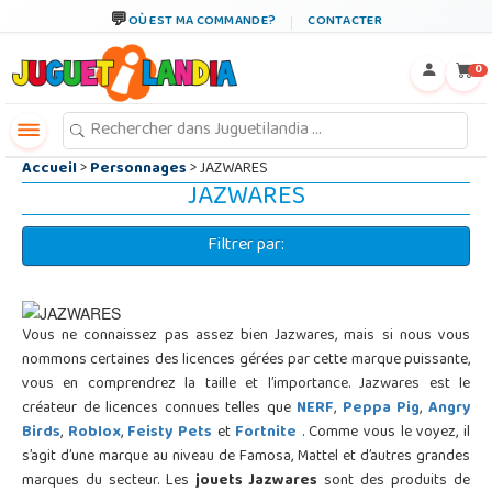
←
×
OÙ EST MA COMMANDE?
CONTACTER
0
Accueil
>
Personnages
> JAZWARES
JAZWARES
Filtrer par:
Vous ne connaissez pas assez bien Jazwares, mais si nous vous
nommons certaines des licences gérées par cette marque puissante,
vous en comprendrez la taille et l’importance. Jazwares est le
créateur de licences connues telles que
NERF
,
Peppa Pig
,
Angry
Birds
,
Roblox
,
Feisty Pets
et
Fortnite
. Comme vous le voyez, il
s’agit d’une marque au niveau de Famosa, Mattel et d’autres grandes
marques du secteur. Les
jouets Jazwares
sont des produits de