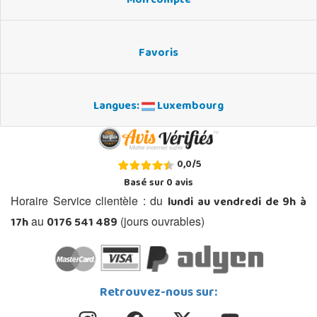
Mon compte
Favoris
Langues:
Luxembourg
0,0
/
5
Basé sur
0
avis
lundi au vendredi de 9h à
Horaire Service clientèle : du
17h
0176 541 489
au
(jours ouvrables)
Retrouvez-nous sur: