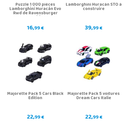
Puzzle 1 000 pièces
Lamborghini Huracán STO à
Lamborghini Huracán Evo
construire
Rwd de Ravensburger
17186
16,
39,
99 €
99 €
Majorette Pack 5 Cars Black
Majorette Pack 5 voitures
Edition
Dream Cars Italie
22,
22,
99 €
99 €