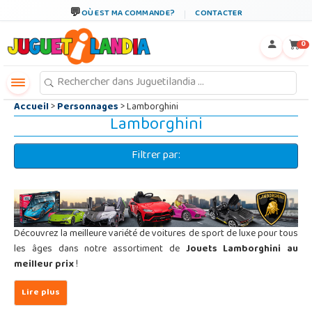
←
×
OÙ EST MA COMMANDE?
CONTACTER
0
Accueil
>
Personnages
> Lamborghini
Lamborghini
Filtrer par:
Découvrez la meilleure variété de voitures de sport de luxe pour tous
les âges dans notre assortiment de
Jouets Lamborghini au
meilleur prix
!