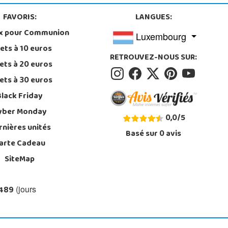
FAVORIS:
LANGUES:
x pour Communion
Luxembourg
ets à 10 euros
RETROUVEZ-NOUS SUR:
ets à 20 euros
ets à 30 euros
Black Friday
yber Monday
0,0
/
5
rnières unités
Basé sur
0
avis
arte Cadeau
SiteMap
 489
(jours