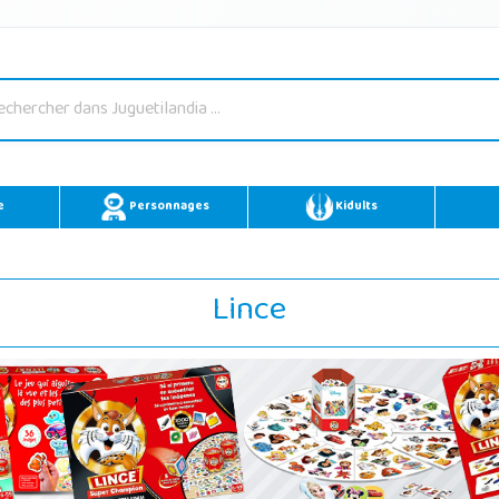
e
Personnages
Kidults
Lince