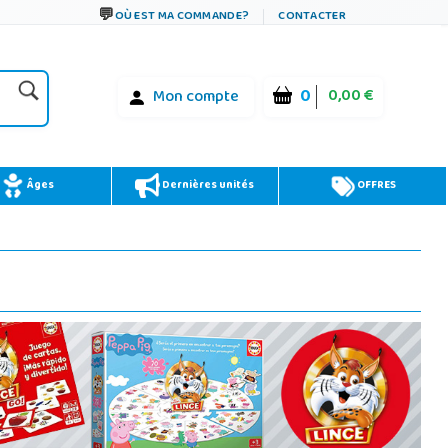
OÙ EST MA COMMANDE?
CONTACTER
0
0,00 €
Mon compte
Âges
Dernières unités
OFFRES